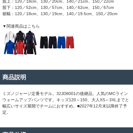
股上：120／18cm、130／20cm、140／21cm、150／22cm
股下：120／52cm、130／57cm、140／62cm、150／67cm
裾幅：120／18cm、130／19cm、140／19.5cm、150／20cm
▼関連商品はこちら
商品説明
ミズノジャージ定番モデル。32JD8001の後継品。人気のMCライン
ウォームアップパンツです。キッズ120～150、大人XS～3XLまでと
幅広いサイズ展開でチームにおすすめ。■2027年12月末以降終了予
定。