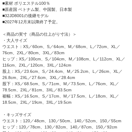
■素材 ポリエステル100％
■原産国 ベトナム製、中国製、日本製
■32JD8001の後継モデル
■2027年12月末以降終了予定。
＜商品の実寸（商品の仕上がり寸法）＞
・大人サイズ
ウエスト：XS／60cm、S／64cm、M／68cm、L／72cm、XL／
76cm、2XL／80cm、3XL／83cm
ヒップ：XS／100cm、S／104cm、M／108cm、L／112cm、XL／
116cm、2XL／120cm、3XL／124cm
股上：XS／23.6cm、S／24.4cm、M／25.2cm、L／26cm、XL／
26.8cm、2XL／27.6cm、3XL／28.4cm
股下：XS／68.5cm、S／71cm、M／73.5cm、L／76cm、XL／
78.5cm、2XL／81cm、3XL／83.5cm
裾幅：XS／16.5cm、S／17cm、M／17.5cm、L／18cm、XL／
18.5cm、2XL／19cm、3XL／19.5cm
・キッズサイズ
ウエスト：120／48cm、130／50cm、140／52cm、150／55cm
ヒップ：120／78cm、130／82cm、140／87cm、150／92cm