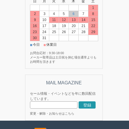
日
月
火
水
木
金
土
1
2
3
4
5
6
7
8
9
10
11
12
13
14
15
16
17
18
19
20
21
22
23
24
25
26
27
28
29
30
31
■
■
今日
休業日
お問合応対：9:30-18:00
メーカー取寄品は土日祝を挟む場合通常よりも
お時間を頂きます
セール情報・イベントなどを年に数回配信
しています。
変更・解除・お知らせはこちら