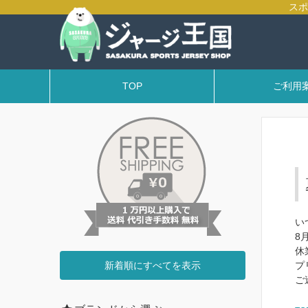
ア通販とオリジナルプリント＆チームジャージ作成のジャージ王国
TOP
ご利用
い
8
休
新着順にすべてを表示
プ
ご