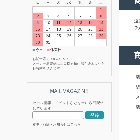
日
月
火
水
木
金
土
1
2
3
4
5
6
7
8
適
9
10
11
12
13
14
15
予
16
17
18
19
20
21
22
23
24
25
26
27
28
29
30
31
■
■
今日
休業日
お問合応対：9:30-18:00
メーカー取寄品は土日祝を挟む場合通常よりも
お時間を頂きます
製
型
メ
セール情報・イベントなどを年に数回配信
製
しています。
変更・解除・お知らせはこちら