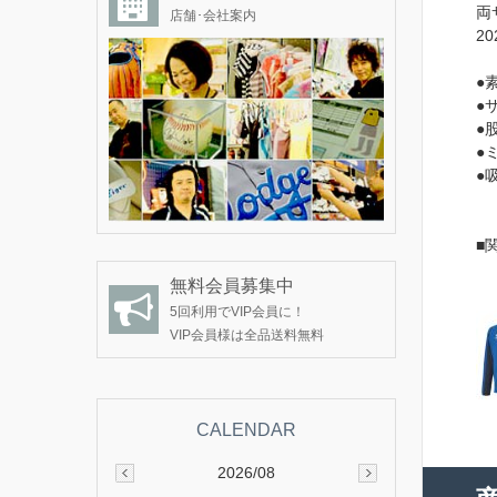
両
店舗･会社案内
2
●
●
●
●
●
■
無料会員募集中
5回利用でVIP会員に！
VIP会員様は全品送料無料
2026/08