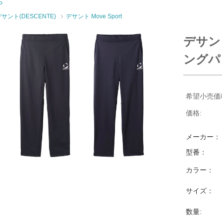
P
サント(DESCENTE)
デサント Move Sport
デサント
ングパン
希望小売価
価格:
メーカー：
型番：
カラー：
サイズ：
数量: