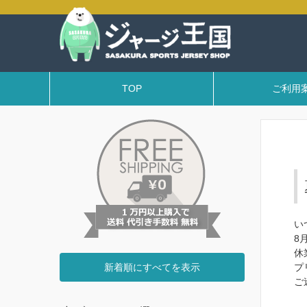
TOP
ご利用
い
8
休
新着順にすべてを表示
プ
ご