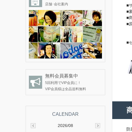
店舗･会社案内
■
■
■
■
■
無料会員募集中
5回利用でVIP会員に！
VIP会員様は全品送料無料
2026/08
防