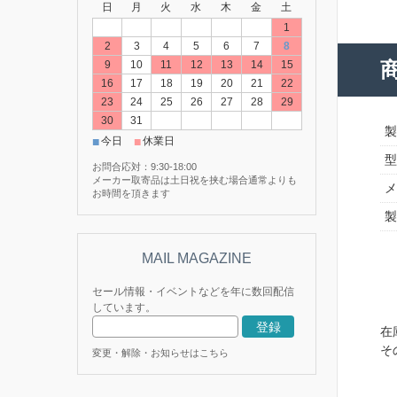
日
月
火
水
木
金
土
1
2
3
4
5
6
7
8
9
10
11
12
13
14
15
16
17
18
19
20
21
22
23
24
25
26
27
28
29
30
31
製
■
■
今日
休業日
型
お問合応対：9:30-18:00
メーカー取寄品は土日祝を挟む場合通常よりも
メ
お時間を頂きます
製
セール情報・イベントなどを年に数回配信
しています。
在
そ
変更・解除・お知らせはこちら